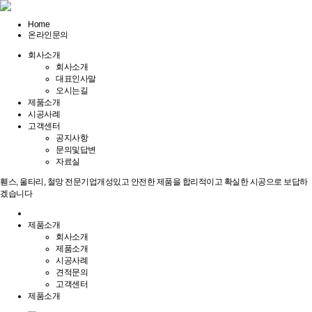
Home
온라인문의
회사소개
회사소개
대표인사말
오시는길
제품소개
시공사례
고객센터
공지사항
문의및답변
자료실
휀스, 울타리, 철망 전문기업
개성있고 안전한 제품을 합리적이고 확실한 시공으로 보답하
겠습니다
제품소개
회사소개
제품소개
시공사례
견적문의
고객센터
제품소개