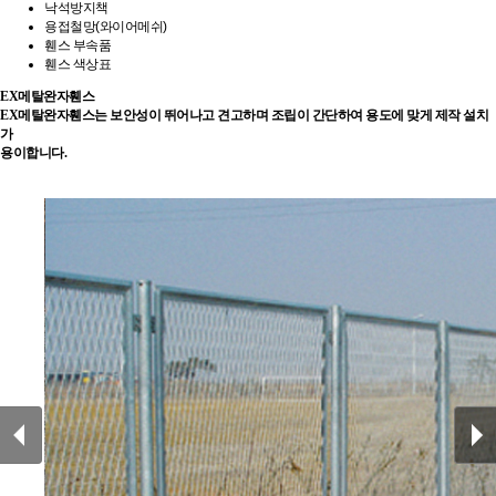
낙석방지책
용접철망(와이어메쉬)
휀스 부속품
휀스 색상표
EX메탈완자휀스
EX메탈완자휀스는 보안성이 뛰어나고 견고하며 조립이 간단하여 용도에 맞게 제작 설치
가
용이합니다.