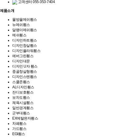
고객센터
055-353-7404
제품소개
물방울메쉬휀스
뉴메쉬휀스
달팽이메쉬휀스
메쉬휀스
디자인하트휀스
디자인창살휀스
디자인플라워휀스
에버그린휀스
디자인대문
디자인 U자 휀스
중골창살형휀스
디자인스텐휀스
스쿨존휀스
AL디자인휀스
잔디보호휀스
보차도휀스
체육시설휀스
일반경계휀스
군부대휀스
EX메탈완자휀스
차폐휀스
가드휀스
EGI휀스