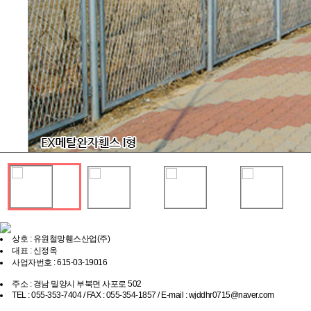
상호 : 유원철망휀스산업(주)
대표 : 신정옥
사업자번호 : 615-03-19016
주소 : 경남 밀양시 부북면 사포로 502
TEL : 055-353-7404 / FAX : 055-354-1857 / E-mail : wjddhr0715@naver.com