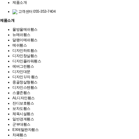
제품소개
고객센터
055-353-7404
제품소개
물방울메쉬휀스
뉴메쉬휀스
달팽이메쉬휀스
메쉬휀스
디자인하트휀스
디자인창살휀스
디자인플라워휀스
에버그린휀스
디자인대문
디자인 U자 휀스
중골창살형휀스
디자인스텐휀스
스쿨존휀스
AL디자인휀스
잔디보호휀스
보차도휀스
체육시설휀스
일반경계휀스
군부대휀스
EX메탈완자휀스
차폐휀스